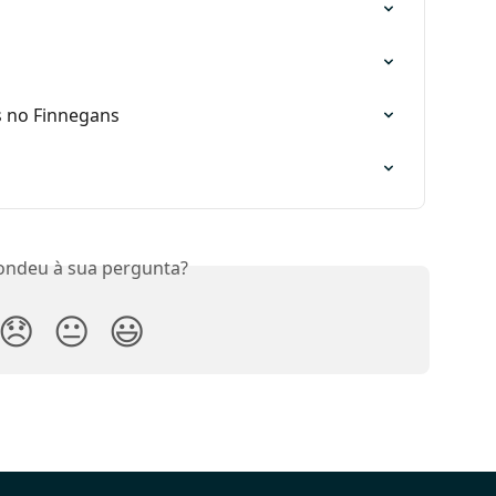
s no Finnegans
ondeu à sua pergunta?
😞
😐
😃