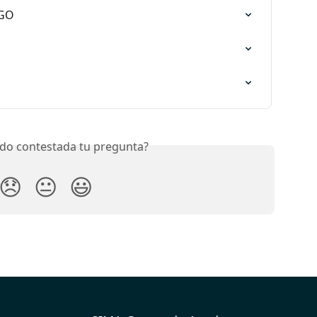
 GO
do contestada tu pregunta?
😞
😐
😃