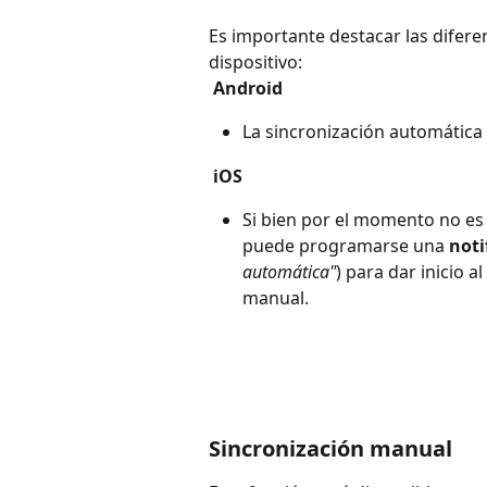
Es importante destacar las difere
dispositivo:
Android
La sincronización automática 
iOS
Si bien por el momento no es 
puede programarse una 
noti
automática"
) para dar inicio a
manual.
Sincronización manual