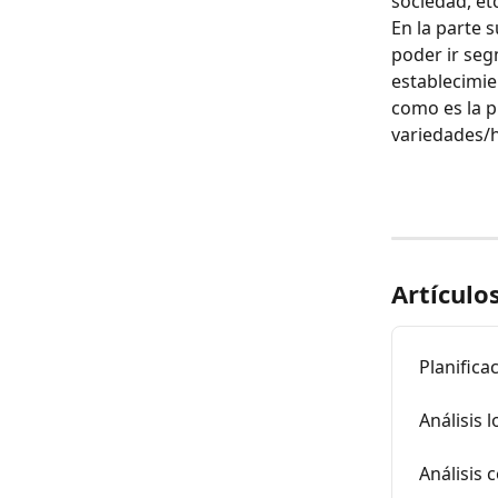
sociedad, etc
En la parte s
poder ir seg
establecimien
como es la pr
variedades/h
Artículo
Planifica
Análisis l
Análisis 